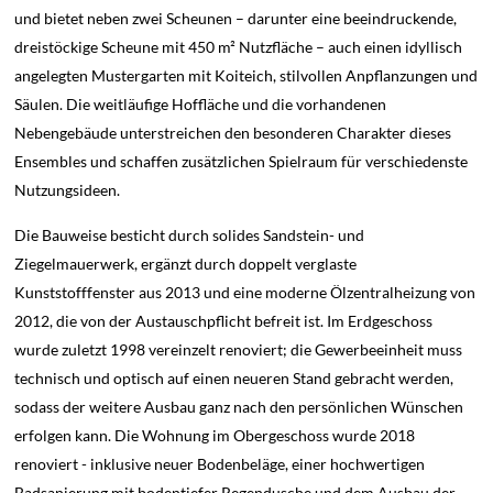
und bietet neben zwei Scheunen – darunter eine beeindruckende,
dreistöckige Scheune mit 450 m² Nutzfläche – auch einen idyllisch
angelegten Mustergarten mit Koiteich, stilvollen Anpflanzungen und
Säulen. Die weitläufige Hoffläche und die vorhandenen
Nebengebäude unterstreichen den besonderen Charakter dieses
Ensembles und schaffen zusätzlichen Spielraum für verschiedenste
Nutzungsideen.
Die Bauweise besticht durch solides Sandstein- und
Ziegelmauerwerk, ergänzt durch doppelt verglaste
Kunststofffenster aus 2013 und eine moderne Ölzentralheizung von
2012, die von der Austauschpflicht befreit ist. Im Erdgeschoss
wurde zuletzt 1998 vereinzelt renoviert; die Gewerbeeinheit muss
technisch und optisch auf einen neueren Stand gebracht werden,
sodass der weitere Ausbau ganz nach den persönlichen Wünschen
erfolgen kann. Die Wohnung im Obergeschoss wurde 2018
renoviert - inklusive neuer Bodenbeläge, einer hochwertigen
Badsanierung mit bodentiefer Regendusche und dem Ausbau der