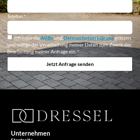
Telefon
*
Ich habe die
AGBs
und
Datenschutzerklärung
gelesen
und willige der Verarbeitung meiner Daten zum Zweck der
Bearbeitung meiner Anfrage ein.
*
Jetzt Anfrage senden
Unternehmen
Startseite