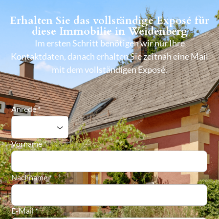
Erhalten Sie das vollständige Exposé für
diese Immobilie in Weidenberg
Im ersten Schritt benötigen wir nur Ihre
Kontaktdaten, danach erhalten Sie zeitnah eine Mail
mit dem vollständigen Exposé.
Anrede
*
Vorname
*
Nachname
*
E-Mail
*