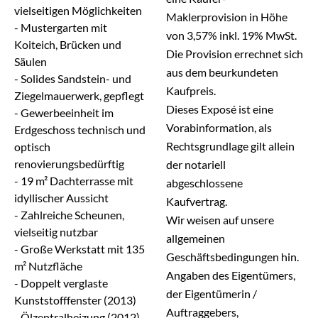
vielseitigen Möglichkeiten
Maklerprovision in Höhe
- Mustergarten mit
von 3,57% inkl. 19% MwSt.
Koiteich, Brücken und
Die Provision errechnet sich
Säulen
aus dem beurkundeten
- Solides Sandstein- und
Kaufpreis.
Ziegelmauerwerk, gepflegt
Dieses Exposé ist eine
- Gewerbeeinheit im
Vorabinformation, als
Erdgeschoss technisch und
Rechtsgrundlage gilt allein
optisch
renovierungsbedürftig
der notariell
- 19 m² Dachterrasse mit
abgeschlossene
idyllischer Aussicht
Kaufvertrag.
- Zahlreiche Scheunen,
Wir weisen auf unsere
vielseitig nutzbar
allgemeinen
- Große Werkstatt mit 135
Geschäftsbedingungen hin.
m² Nutzfläche
Angaben des Eigentümers,
- Doppelt verglaste
der Eigentümerin /
Kunststofffenster (2013)
Auftraggebers,
- Ölzentralheizung (2012),