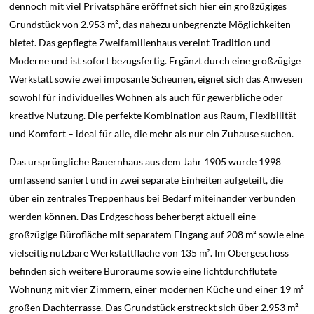
dennoch mit viel Privatsphäre eröffnet sich hier ein großzügiges
Grundstück von 2.953 m², das nahezu unbegrenzte Möglichkeiten
bietet. Das gepflegte Zweifamilienhaus vereint Tradition und
Moderne und ist sofort bezugsfertig. Ergänzt durch eine großzügige
Werkstatt sowie zwei imposante Scheunen, eignet sich das Anwesen
sowohl für individuelles Wohnen als auch für gewerbliche oder
kreative Nutzung. Die perfekte Kombination aus Raum, Flexibilität
und Komfort – ideal für alle, die mehr als nur ein Zuhause suchen.
Das ursprüngliche Bauernhaus aus dem Jahr 1905 wurde 1998
umfassend saniert und in zwei separate Einheiten aufgeteilt, die
über ein zentrales Treppenhaus bei Bedarf miteinander verbunden
werden können. Das Erdgeschoss beherbergt aktuell eine
großzügige Bürofläche mit separatem Eingang auf 208 m² sowie eine
vielseitig nutzbare Werkstattfläche von 135 m². Im Obergeschoss
befinden sich weitere Büroräume sowie eine lichtdurchflutete
Wohnung mit vier Zimmern, einer modernen Küche und einer 19 m²
großen Dachterrasse. Das Grundstück erstreckt sich über 2.953 m²