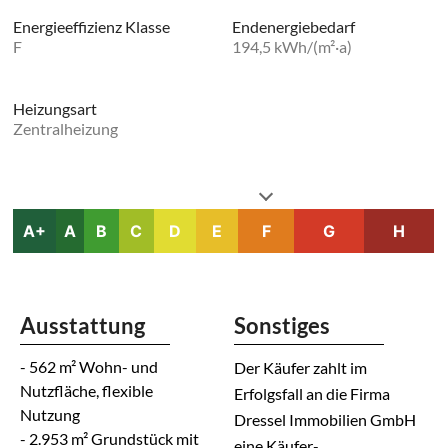
Energieeffizienz Klasse
Endenergiebedarf
F
194,5 kWh/(m²·a)
Heizungsart
Zentralheizung
A+
A
B
C
D
E
F
G
H
Ausstattung
Sonstiges
- 562 m² Wohn- und
Der Käufer zahlt im
Nutzfläche, flexible
Erfolgsfall an die Firma
Nutzung
Dressel Immobilien GmbH
- 2.953 m² Grundstück mit
eine Käufer-