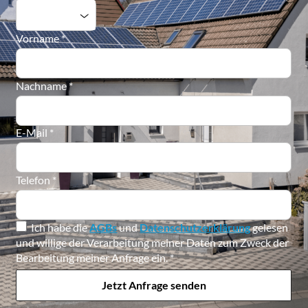
Vorname
*
Nachname
*
E-Mail
*
Telefon
*
Ich habe die
AGBs
und
Datenschutzerklärung
gelesen
und willige der Verarbeitung meiner Daten zum Zweck der
Bearbeitung meiner Anfrage ein.
*
Jetzt Anfrage senden