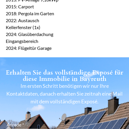
2015: Carport
2018: Pergola im Garten
2022: Austausch
Kellerfenster (1x)
2024: Glasüberdachung
Eingangsbereich
2024: Flügeltür Garage
Erhalten Sie das vollständige Exposé für
diese Immobilie in Bayreuth
Im ersten Schritt benötigen wir nur Ihre
Kontaktdaten, danach erhalten Sie zeitnah eine Mail
mit dem vollständigen Exposé.
Anrede
*