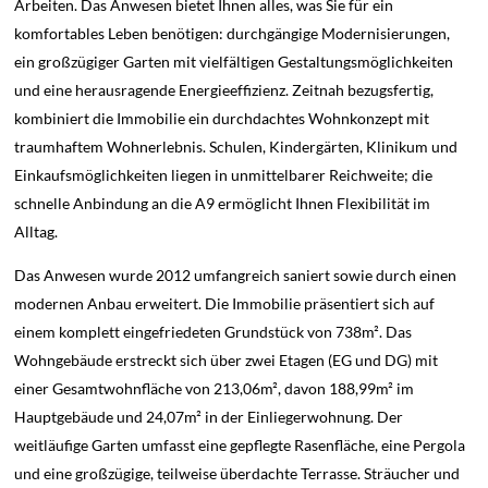
Arbeiten. Das Anwesen bietet Ihnen alles, was Sie für ein
komfortables Leben benötigen: durchgängige Modernisierungen,
ein großzügiger Garten mit vielfältigen Gestaltungsmöglichkeiten
und eine herausragende Energieeffizienz. Zeitnah bezugsfertig,
kombiniert die Immobilie ein durchdachtes Wohnkonzept mit
traumhaftem Wohnerlebnis. Schulen, Kindergärten, Klinikum und
Einkaufsmöglichkeiten liegen in unmittelbarer Reichweite; die
schnelle Anbindung an die A9 ermöglicht Ihnen Flexibilität im
Alltag.
Das Anwesen wurde 2012 umfangreich saniert sowie durch einen
modernen Anbau erweitert. Die Immobilie präsentiert sich auf
einem komplett eingefriedeten Grundstück von 738m². Das
Wohngebäude erstreckt sich über zwei Etagen (EG und DG) mit
einer Gesamtwohnfläche von 213,06m², davon 188,99m² im
Hauptgebäude und 24,07m² in der Einliegerwohnung. Der
weitläufige Garten umfasst eine gepflegte Rasenfläche, eine Pergola
und eine großzügige, teilweise überdachte Terrasse. Sträucher und