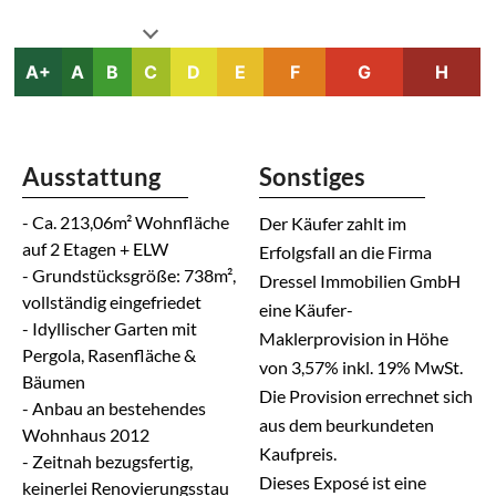
A+
A
B
C
D
E
F
G
H
Ausstattung
Sonstiges
- Ca. 213,06m² Wohnfläche
Der Käufer zahlt im
auf 2 Etagen + ELW
Erfolgsfall an die Firma
- Grundstücksgröße: 738m²,
Dressel Immobilien GmbH
vollständig eingefriedet
eine Käufer-
- Idyllischer Garten mit
Maklerprovision in Höhe
Pergola, Rasenfläche &
von 3,57% inkl. 19% MwSt.
Bäumen
Die Provision errechnet sich
- Anbau an bestehendes
aus dem beurkundeten
Wohnhaus 2012
Kaufpreis.
- Zeitnah bezugsfertig,
Dieses Exposé ist eine
keinerlei Renovierungsstau