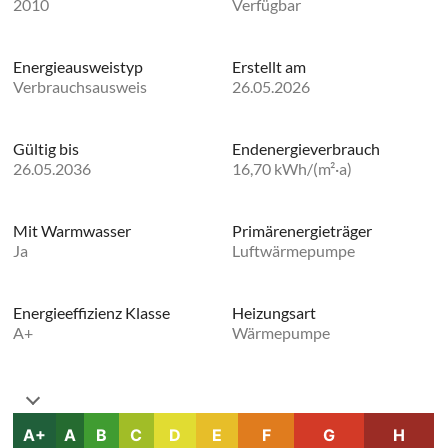
2010
Verfügbar
Energie­ausweistyp
Erstellt am
Verbrauchsausweis
26.05.2026
Gültig bis
Endenergieverbrauch
26.05.2036
16,70 kWh/(m²·a)
Mit Warmwasser
Primärenergieträger
Ja
Luftwärmepumpe
Energieeffizienz Klasse
Heizungsart
A+
Wärmepumpe
A+
A
B
C
D
E
F
G
H