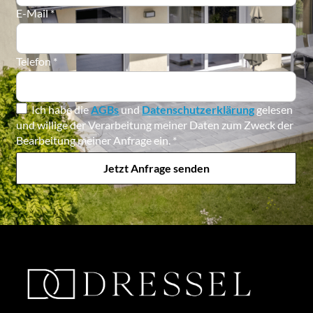
E-Mail
*
Telefon
*
Ich habe die
AGBs
und
Datenschutzerklärung
gelesen
und willige der Verarbeitung meiner Daten zum Zweck der
Bearbeitung meiner Anfrage ein.
*
Jetzt Anfrage senden