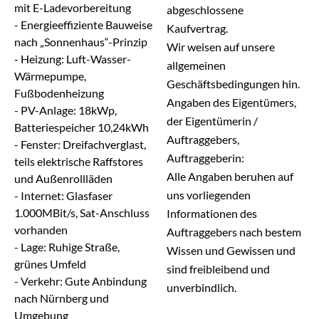
mit E-Ladevorbereitung
abgeschlossene
- Energieeffiziente Bauweise
Kaufvertrag.
nach „Sonnenhaus“-Prinzip
Wir weisen auf unsere
- Heizung: Luft-Wasser-
allgemeinen
Wärmepumpe,
Geschäftsbedingungen hin.
Fußbodenheizung
Angaben des Eigentümers,
- PV-Anlage: 18kWp,
der Eigentümerin /
Batteriespeicher 10,24kWh
Auftraggebers,
- Fenster: Dreifachverglast,
Auftraggeberin:
teils elektrische Raffstores
Alle Angaben beruhen auf
und Außenrollläden
uns vorliegenden
- Internet: Glasfaser
1.000MBit/s, Sat-Anschluss
Informationen des
vorhanden
Auftraggebers nach bestem
- Lage: Ruhige Straße,
Wissen und Gewissen und
grünes Umfeld
sind freibleibend und
- Verkehr: Gute Anbindung
unverbindlich.
nach Nürnberg und
Umgebung