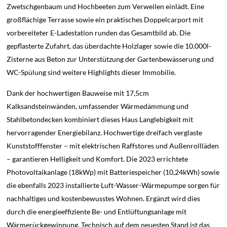
Zwetschgenbaum und Hochbeeten zum Verweilen einlädt. Eine
großflächige Terrasse sowie ein praktisches Doppelcarport mit
vorbereiteter E-Ladestation runden das Gesamtbild ab. Die
gepflasterte Zufahrt, das überdachte Holzlager sowie die 10.000l-
Zisterne aus Beton zur Unterstützung der Gartenbewässerung und
WC-Spülung sind weitere Highlights dieser Immobilie.
Dank der hochwertigen Bauweise mit 17,5cm
Kalksandsteinwänden, umfassender Wärmedämmung und
Stahlbetondecken kombiniert dieses Haus Langlebigkeit mit
hervorragender Energiebilanz. Hochwertige dreifach verglaste
Kunststofffenster – mit elektrischen Raffstores und Außenrollläden
– garantieren Helligkeit und Komfort. Die 2023 errichtete
Photovoltaikanlage (18kWp) mit Batteriespeicher (10,24kWh) sowie
die ebenfalls 2023 installierte Luft-Wasser-Wärmepumpe sorgen für
nachhaltiges und kostenbewusstes Wohnen. Ergänzt wird dies
durch die energieeffiziente Be- und Entlüftungsanlage mit
Wärmerückgewinnung. Technisch auf dem neuesten Stand ist das