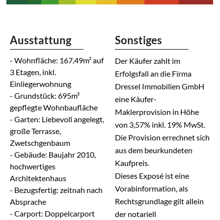
Ausstattung
Sonstiges
- Wohnfläche: 167,49m² auf
Der Käufer zahlt im
3 Etagen, inkl.
Erfolgsfall an die Firma
Einliegerwohnung
Dressel Immobilien GmbH
- Grundstück: 695m²
eine Käufer-
gepflegte Wohnbaufläche
Maklerprovision in Höhe
- Garten: Liebevoll angelegt,
von 3,57% inkl. 19% MwSt.
große Terrasse,
Die Provision errechnet sich
Zwetschgenbaum
aus dem beurkundeten
- Gebäude: Baujahr 2010,
Kaufpreis.
hochwertiges
Dieses Exposé ist eine
Architektenhaus
Vorabinformation, als
- Bezugsfertig: zeitnah nach
Rechtsgrundlage gilt allein
Absprache
- Carport: Doppelcarport
der notariell