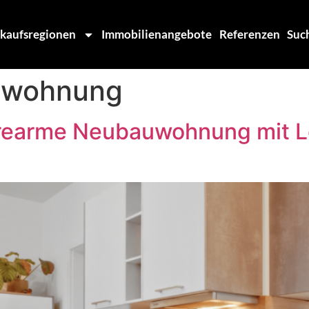
kaufsregionen
Immobilienangebote
Referenzen
Suc
nwohnung
erearme Neubauwohnung mit L