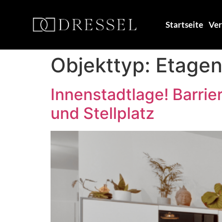
Startseite
Ver
Objekttyp:
Etage
Innenstadtlage! Barri
und Stellplatz