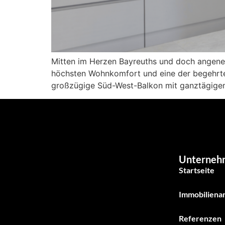
Mitten im Herzen Bayreuths und doch angeneh
höchsten Wohnkomfort und eine der begehrtes
großzügige Süd-West-Balkon mit ganztägigem 
Unterneh
Startseite
Immobiliena
Referenzen