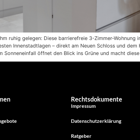
m ruhig gelegen: Diese barrierefreie 3-Zimmer-Wohnung im 
ten Innenstadtlagen – direkt am Neuen Schloss und dem H
Sonneneinfall öffnet den Blick ins Grüne und macht diese
men
Rechtsdokumente
Impressum
ngebote
Datenschutzerklärung
Ratgeber